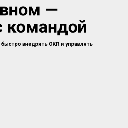
авном —
с командой
 быстро внедрять OKR и управлять