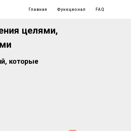
Главная
Функционал
FAQ
ения целями,
ами
ий, которые