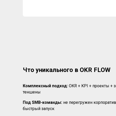
Что уникального в OKR FLOW
Комплексный подход:
OKR + KPI + проекты + з
теншены
Под SMB-команды:
не перегружен корпоратив
быстрый запуск