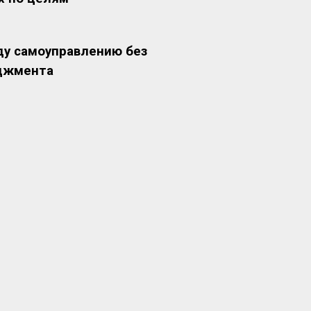
ду самоуправлению без
джмента