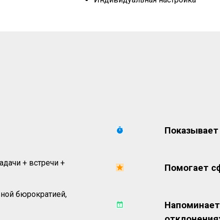
Показывает
адачи + встречи +
Помогает с
ной бюрократией,
Напоминает
отклонения