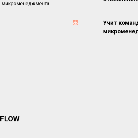
з микроменеджмента
Учит коман
микромене
 FLOW